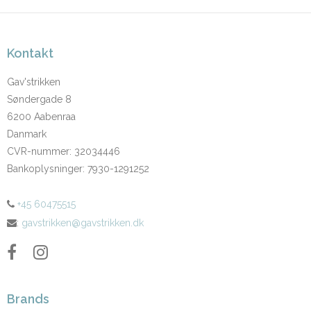
Kontakt
Gav'strikken
Søndergade 8
6200 Aabenraa
Danmark
CVR-nummer
:
32034446
Bankoplysninger
:
7930-1291252
+45 60475515
:
gavstrikken@gavstrikken.dk
Brands