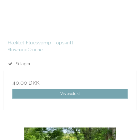
Hæklet Fluesvamp - opskrift
SlowhandCrochet
På lager
40,00 DKK
Vis produkt