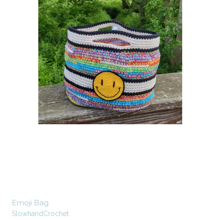
Emoji Bag
SlowhandCrochet