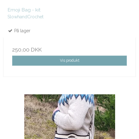
Emoji Bag - kit
SlowhandCrochet
På lager
250,00 DKK
Vis produkt