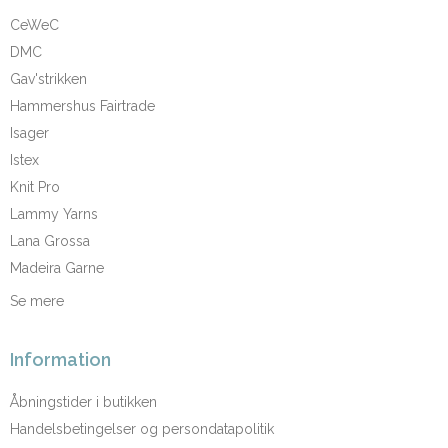
CeWeC
DMC
Gav'strikken
Hammershus Fairtrade
Isager
Istex
Knit Pro
Lammy Yarns
Lana Grossa
Madeira Garne
Se mere
Information
Åbningstider i butikken
Handelsbetingelser og persondatapolitik