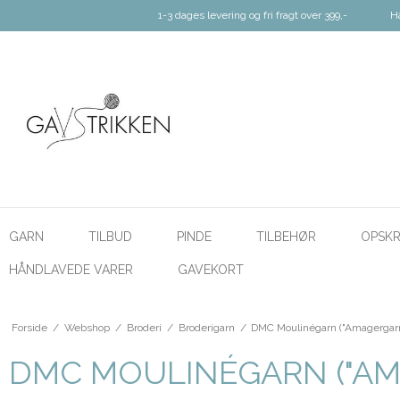
1-3 dages levering og fri fragt over 399,-
H
GARN
TILBUD
PINDE
TILBEHØR
OPSKR
HÅNDLAVEDE VARER
GAVEKORT
Forside
/
Webshop
/
Broderi
/
Broderigarn
/
DMC Moulinégarn ("Amagergar
DMC MOULINÉGARN ("AM