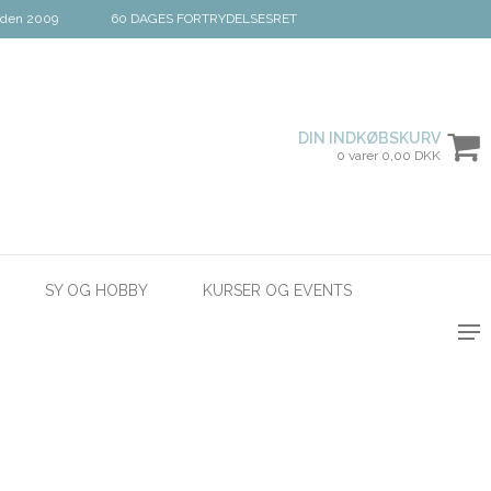
iden 2009
60 DAGES FORTRYDELSESRET
DIN INDKØBSKURV
0 varer 0,00 DKK
SY OG HOBBY
KURSER OG EVENTS