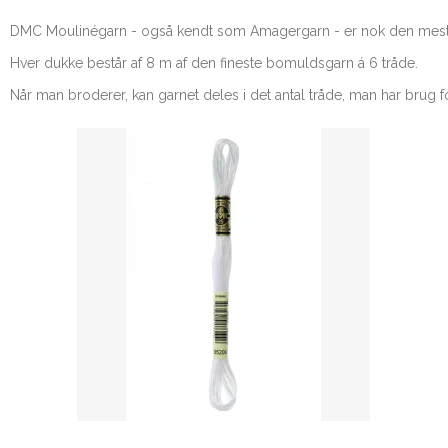
DMC Moulinégarn - også kendt som Amagergarn - er nok den mest ke
Hver dukke består af 8 m af den fineste bomuldsgarn á 6 tråde.
Når man broderer, kan garnet deles i det antal tråde, man har brug for 