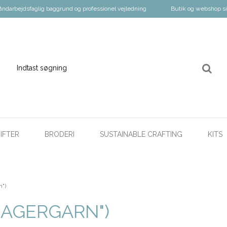
åndarbejdsfaglig baggrund og professionel vejledning
Butik og webshop s
IFTER
BRODERI
SUSTAINABLE CRAFTING
KITS
n")
AGERGARN")