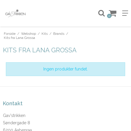
0
Forside
/
Webshop
/
Kits
/
Brands
/
Kits fra Lana Grossa
KITS FRA LANA GROSSA
Ingen produkter fundet.
Kontakt
Gav'strikken
Søndergade 8
6200 Aabenraa