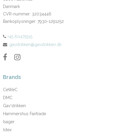
Danmark
CVR-nummer
:
32034446
Bankoplysninger
:
7930-1291252
+45 60475515
:
gavstrikken@gavstrikken.dk
Brands
CeWeC
DMC
Gav'strikken
Hammershus Fairtrade
Isager
Istex