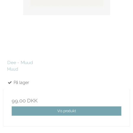
Dee - Muud
Muud
På lager
99,00 DKK
Vis produkt