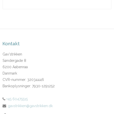
Kontakt
Gav'strikken
Søndergade 8
6200 Aabenraa
Danmark
CVR-nummer
:
32034446
Bankoplysninger
:
7930-1291252
+45 60475515
:
gavstrikken@gavstrikken.dk