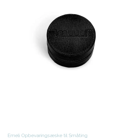
Emeli Opbevaringsæske til Småting