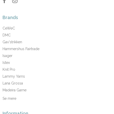
Brands
CeWeC
DMC
Gav'strikken
Hammershus Fairtrade
Isager
Istex
Knit Pro
Lammy Yarns
Lana Grossa
Madeira Garne
Se mere
Information