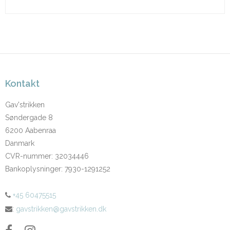
Kontakt
Gav'strikken
Søndergade 8
6200 Aabenraa
Danmark
CVR-nummer
:
32034446
Bankoplysninger
:
7930-1291252
+45 60475515
:
gavstrikken@gavstrikken.dk