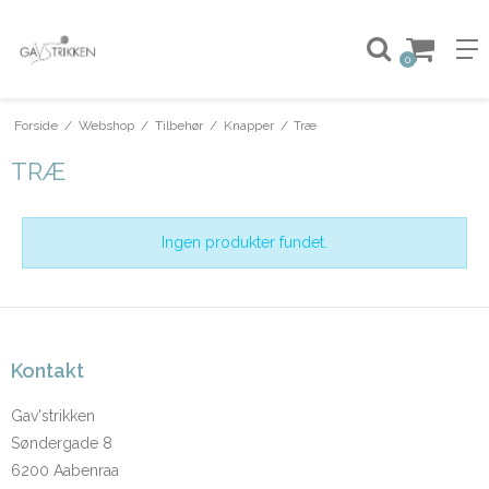
0
Forside
/
Webshop
/
Tilbehør
/
Knapper
/
Træ
TRÆ
Ingen produkter fundet.
Kontakt
Gav'strikken
Søndergade 8
6200 Aabenraa