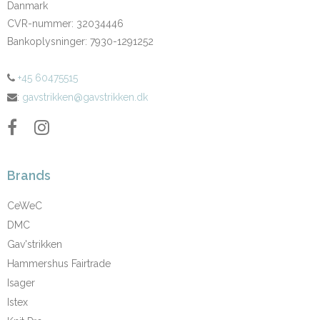
Danmark
CVR-nummer
:
32034446
Bankoplysninger
:
7930-1291252
+45 60475515
:
gavstrikken@gavstrikken.dk
Brands
CeWeC
DMC
Gav'strikken
Hammershus Fairtrade
Isager
Istex