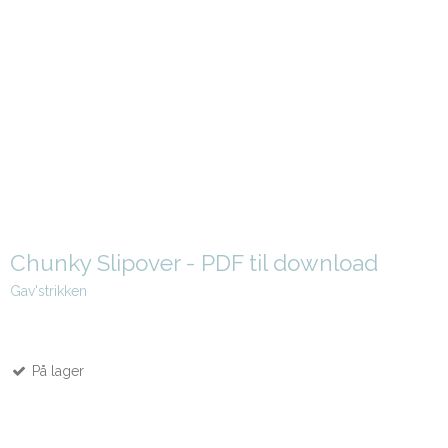
Chunky Slipover - PDF til download
Gav'strikken
På lager