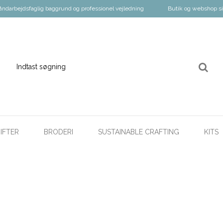
åndarbejdsfaglig baggrund og professionel vejledning
Butik og webshop s
IFTER
BRODERI
SUSTAINABLE CRAFTING
KITS