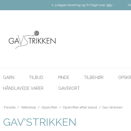
1-3 dages levering og fri fragt over 399,-
H
GARN
TILBUD
PINDE
TILBEHØR
OPSKR
HÅNDLAVEDE VARER
GAVEKORT
Forside
/
Webshop
/
Opskrifter
/
Opskrifter efter brand
/
Gav'strikken
GAV'STRIKKEN