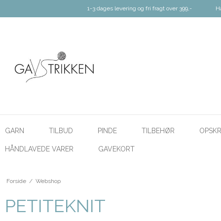
1-3 dages levering og fri fragt over 399,-
H
GARN
TILBUD
PINDE
TILBEHØR
OPSKR
HÅNDLAVEDE VARER
GAVEKORT
Forside
/
Webshop
PETITEKNIT