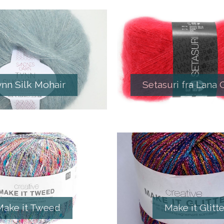
ynn Silk Mohair
Setasuri fra Lana 
Make it Tweed
Make it Glitte