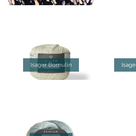
Isager Bomulin
Isag