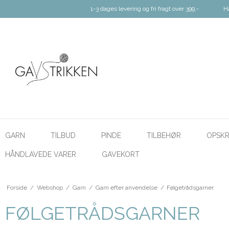
1-3 dages levering og fri fragt over 399,-
H
GARN
TILBUD
PINDE
TILBEHØR
OPSKR
HÅNDLAVEDE VARER
GAVEKORT
Forside
/
Webshop
/
Garn
/
Garn efter anvendelse
/
Følgetrådsgarner
FØLGETRÅDSGARNER