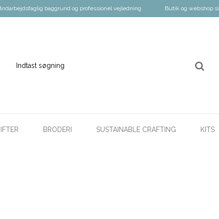
åndarbejdsfaglig baggrund og professionel vejledning
Butik og webshop s
IFTER
BRODERI
SUSTAINABLE CRAFTING
KITS