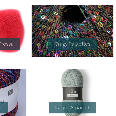
Grossa
Crazy Paillettes
r
Isager Alpaca 1