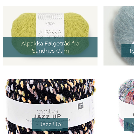
Alpakka Følgetråd fra
Sandnes Garn
T
Jazz Up