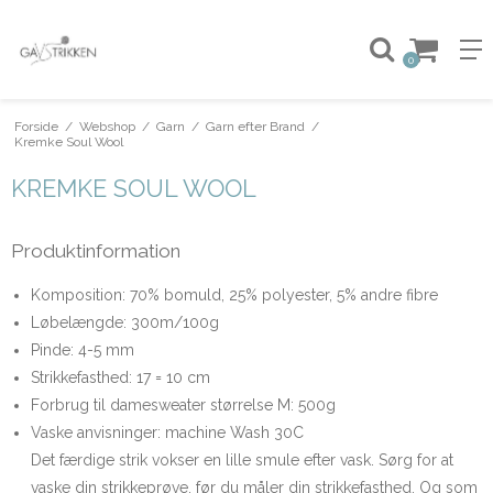
0
Forside
/
Webshop
/
Garn
/
Garn efter Brand
/
Kremke Soul Wool
KREMKE SOUL WOOL
Produktinformation
Komposition: 70% bomuld, 25% polyester, 5% andre fibre
Løbelængde: 300m/100g
Pinde: 4-5 mm
Strikkefasthed: 17 = 10 cm
Forbrug til damesweater størrelse M: 500g
Vaske anvisninger: machine Wash 30C
Det færdige strik vokser en lille smule efter vask. Sørg for at
vaske din strikkeprøve, før du måler din strikkefasthed. Og som