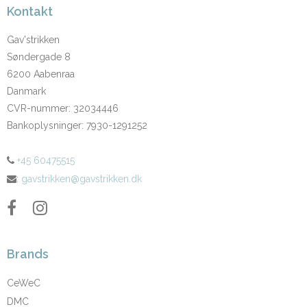
Kontakt
Gav'strikken
Søndergade 8
6200 Aabenraa
Danmark
CVR-nummer
:
32034446
Bankoplysninger
:
7930-1291252
+45 60475515
:
gavstrikken@gavstrikken.dk
Brands
CeWeC
DMC