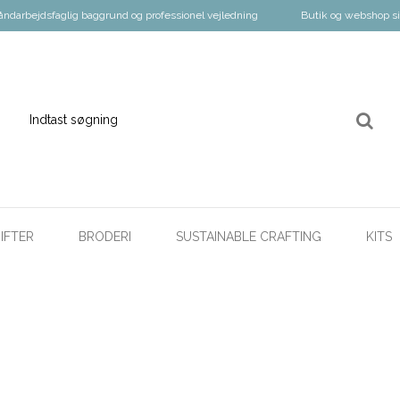
åndarbejdsfaglig baggrund og professionel vejledning
Butik og webshop s
IFTER
BRODERI
SUSTAINABLE CRAFTING
KITS