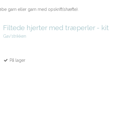
øbe garn eller garn med opskrift(shæfte).
Filtede hjerter med træperler - kit
Gav'strikken
På lager