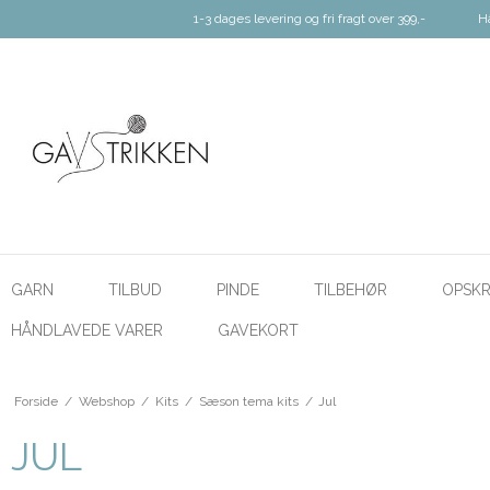
1-3 dages levering og fri fragt over 399,-
H
GARN
TILBUD
PINDE
TILBEHØR
OPSKR
HÅNDLAVEDE VARER
GAVEKORT
Forside
/
Webshop
/
Kits
/
Sæson tema kits
/
Jul
JUL