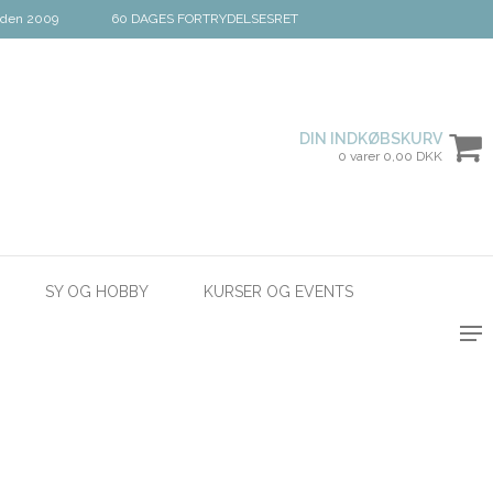
iden 2009
60 DAGES FORTRYDELSESRET
DIN INDKØBSKURV
0 varer 0,00 DKK
SY OG HOBBY
KURSER OG EVENTS