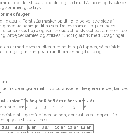
ommertop, der strikkes oppefra og ned med A-facon og hæklede
 og sommerligt udtryk.
ior medfølger.
 i glatstrik. Først slås masker op til højre og venstre side af
 sig med udtagninger til halsen. Delene samles, og der tages
refter strikkes højre og venstre side af forstykket på samme måde,
 Arbejdet samles og strikkes rundt i glatstrik med udtagninger,
ekanter med jævne mellemrum nederst på toppen, så de falder
es en omgang muslingekant rundt om ærmegabene og
0 cm
et ud fra de angivne mål. Hvis du ønsker en længere model, kan det
n.
et Junior ***
2 år
4 år
6 år
8 år
10 år
12 år
14 år
t Almond 3011
2
3
3
4
4
5
6
anbefales at tage mål af den person, der skal bære toppen. De
n oplyste strikkefasthed.
2 år
4 år
6 år
8 år
10 år
12 år
14 år