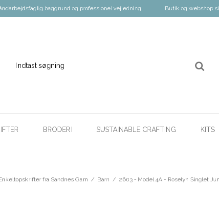
åndarbejdsfaglig baggrund og professionel vejledning
Butik og webshop s
IFTER
BRODERI
SUSTAINABLE CRAFTING
KITS
Enkeltopskrifter fra Sandnes Garn
/
Barn
/
2603 - Model 4A - Roselyn Singlet Jun