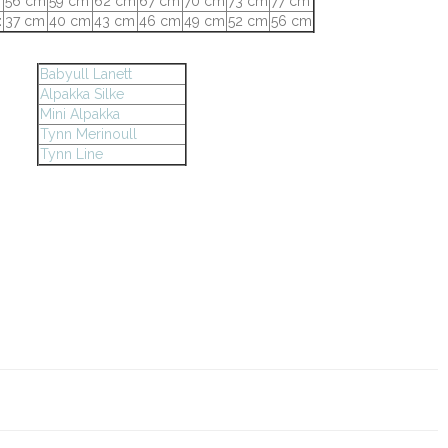
56 cm
59 cm
62 cm
67 cm
70 cm
73 cm
77 cm
:
37 cm
40 cm
43 cm
46 cm
49 cm
52 cm
56 cm
Babyull Lanett
Alpakka Silke
Mini Alpakka
Tynn Merinoull
Tynn Line