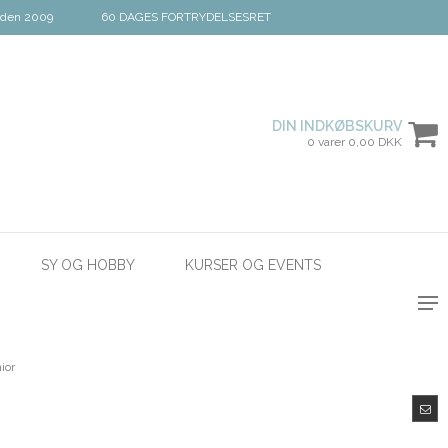
iden 2009
60 DAGES FORTRYDELSESRET
DIN INDKØBSKURV
0 varer 0,00 DKK
SY OG HOBBY
KURSER OG EVENTS
ior