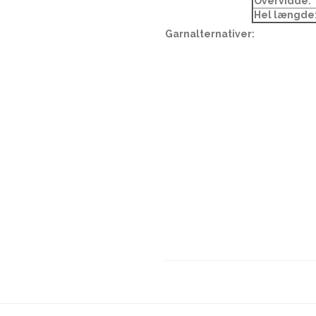
Overvidde:
Hel længde
Garnalternativer: