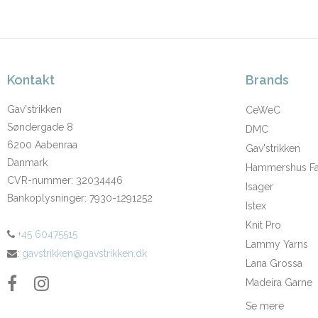
Kontakt
Brands
Gav'strikken
CeWeC
Søndergade 8
DMC
6200 Aabenraa
Gav'strikken
Danmark
Hammershus Fai
CVR-nummer
:
32034446
Isager
Bankoplysninger
:
7930-1291252
Istex
Knit Pro
+45 60475515
Lammy Yarns
:
gavstrikken@gavstrikken.dk
Lana Grossa
Madeira Garne
Se mere