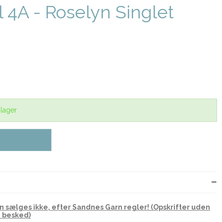
 4A - Roselyn Singlet
 lager
 sælges ikke, efter Sandnes Garn regler! (Opskrifter uden
e besked)