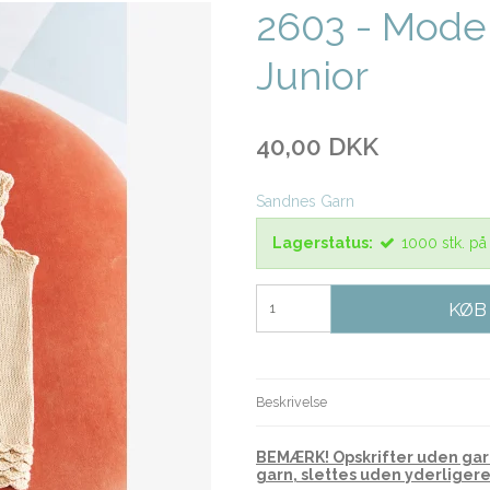
2603 - Model
Junior
40,00 DKK
Sandnes Garn
Lagerstatus:
1000
stk.
på
KØB
Beskrivelse
BEMÆRK! Opskrifter uden garn
garn, slettes uden yderliger