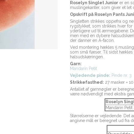
Roselyn Singlet Junior
er en s
muslingekanter, som giver et let
Opskrift på Roselyn Pants Jun
Singletten strikkes oppefra og ned
rygstykket, som strikkes hver for
yderligere ud til ærmegabene. De
men med en dybere halsudskæring.
der danner en A-facon.
Ved montering hækles 5 musling
som små flæser. Til sidst hækl
halsudskæringen.
Garn:
Mandarin Petit
Vejledende pinde:
Pinde nr. 3
Strikkefasthed:
27 masker = 1
Antallet af garnnøgler er beregn
være nødvendigt med ekstra gar
Roselyn Singl
Mandarin Peti
Størrelserne er vejledende. Det 
angivne mål er beregnet ud fra de