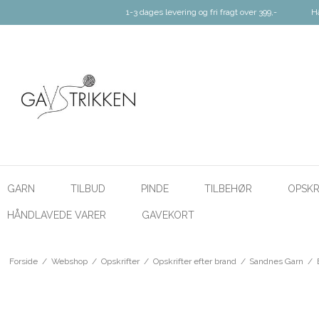
1-3 dages levering og fri fragt over 399,-
H
GARN
TILBUD
PINDE
TILBEHØR
OPSKR
HÅNDLAVEDE VARER
GAVEKORT
Forside
/
Webshop
/
Opskrifter
/
Opskrifter efter brand
/
Sandnes Garn
/