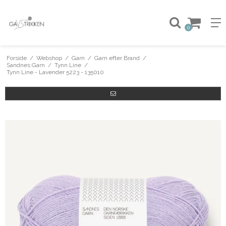
0
Forside
/
Webshop
/
Garn
/
Garn efter Brand
/
Sandnes Garn
/
Tynn Line
/
Tynn Line - Lavender 5223 - 135010