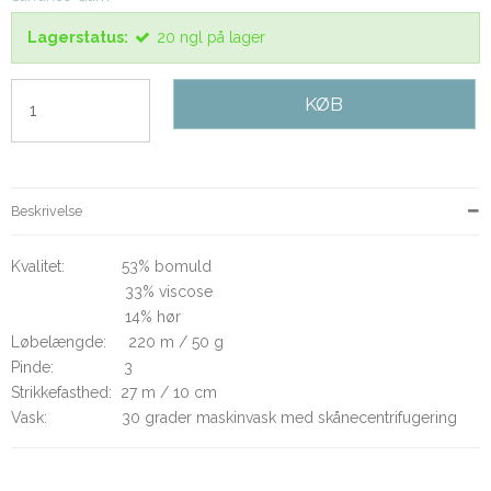
Lagerstatus:
20
ngl
på lager
KØB
Beskrivelse
Kvalitet: 53% bomuld
33% viscose
14% hør
Løbelængde: 220 m / 50 g
Pinde: 3
Strikkefasthed: 27 m / 10 cm
Vask: 30 grader maskinvask med skånecentrifugering