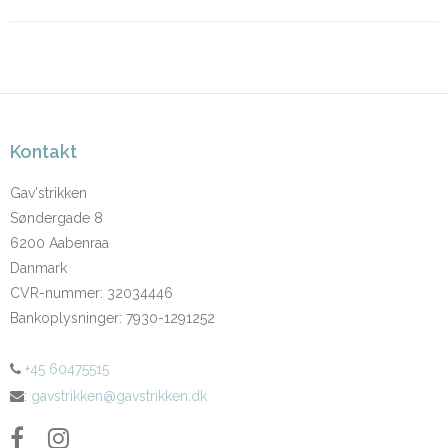
Kontakt
Gav'strikken
Søndergade 8
6200 Aabenraa
Danmark
CVR-nummer
:
32034446
Bankoplysninger
:
7930-1291252
+45 60475515
:
gavstrikken@gavstrikken.dk