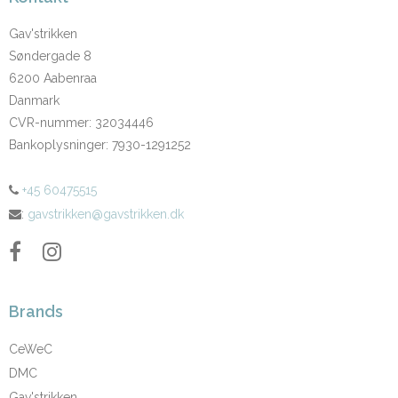
Gav'strikken
Søndergade 8
6200 Aabenraa
Danmark
CVR-nummer
:
32034446
Bankoplysninger
:
7930-1291252
+45 60475515
:
gavstrikken@gavstrikken.dk
Brands
CeWeC
DMC
Gav'strikken