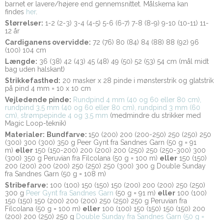
barnet er lavere/højere end gennemsnittet. Målskema kan
findes
her
.
Størrelser:
1-2 (2-3) 3-4 (4-5) 5-6 (6-7) 7-8 (8-9) 9-10 (10-11) 11-
12 år
Cardiganens overvidde:
72 (76) 80 (84) 84 (88) 88 (92) 96
(100) 104 cm
Længde:
36 (38) 42 (43) 45 (48) 49 (50) 52 (53) 54 cm (mål midt
bag uden halskant)
Strikkefasthed:
20 masker x 28 pinde i mønsterstrik og glatstrik
på pind 4 mm = 10 x 10 cm
Vejledende pinde:
Rundpind 4 mm (40 og 60 eller 80 cm),
rundpind 3,5 mm (40 og 60 eller 80 cm), rundpind 3 mm (60
cm), strømpepinde 4 og 3,5 mm
(medmindre du strikker med
Magic Loop-teknik)
Materialer:
Bundfarve:
150 (200) 200 (200-250) 250 (250) 250
(300) 300 (300) 350 g Peer Gynt fra Sandnes Garn (50 g = 91
m)
eller
150 (150-200) 200 (200) 200 (250) 250 (250-300) 300
(300) 350 g Peruvian fra Filcolana (50 g = 100 m)
eller
150 (150)
200 (200) 200 (200) 250 (250) 250 (300) 300 g Double Sunday
fra Sandnes Garn (50 g = 108 m)
Stribefarve:
100 (100) 150 (150) 150 (200) 200 (200) 250 (250)
300 g
Peer Gynt fra Sandnes Garn
(50 g = 91 m)
eller
100 (100)
150 (150) 150 (200) 200 (200) 250 (250) 250 g Peruvian fra
Filcolana (50 g = 100 m)
eller
100 (100) 150 (150) 150 (150) 200
(200) 200 (250) 250 g
Double Sunday fra Sandnes Garn (50 g =