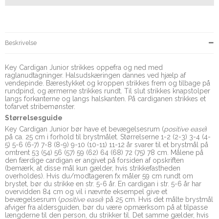
Beskrivelse
Key Cardigan Junior strikkes oppefra og ned med
raglanudtagninger. Halsudskæringen dannes ved hjælp af
vendepinde. Bærestykket og kroppen strikkes frem og tilbage på
rundpind, og ærmerne strikkes rundt. Til slut strikkes knapstolper
langs forkanterne og langs halskanten. På cardiganen strikkes et
tofarvet stribemønster.
Størrelsesguide
Key Cardigan Junior bør have et bevægelsesrum (
positive ease
)
på ca. 25 cm i forhold til brystmålet. Størrelserne 1-2 (2-3) 3-4 (4-
5) 5-6 (6-7) 7-8 (8-9) 9-10 (10-11) 11-12 år svarer til et brystmål på
omtrent 53 (54) 56 (57) 59 (62) 64 (68) 72 (75) 78 cm. Målene på
den færdige cardigan er angivet på forsiden af opskriften
(bemærk, at disse mål kun gælder, hvis strikkefastheden
overholdes). Hvis du/modtageren fx måler 59 cm rundt om
brystet, bør du strikke en str. 5-6 år. En cardigan i str. 5-6 år har
overvidden 84 cm og vil i nævnte eksempel give et
bevægelsesrum (
positive ease
) på 25 cm. Hvis det målte brystmål
afviger fra aldersguiden, bør du være opmærksom på at tilpasse
længderne til den person, du strikker til. Det samme gælder, hvis