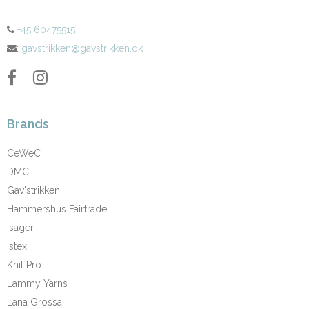
+45 60475515
:
gavstrikken@gavstrikken.dk
Brands
CeWeC
DMC
Gav'strikken
Hammershus Fairtrade
Isager
Istex
Knit Pro
Lammy Yarns
Lana Grossa