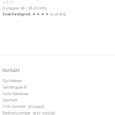
108 m)
6 knapper (Ø = 18-20 mm)
Sværhedsgrad:
★ ★ ★ ★ (4 ud af 5)
Kontakt
Gav'strikken
Søndergade 8
6200 Aabenraa
Danmark
CVR-nummer
:
32034446
Bankoplysninger
:
7930-1291252