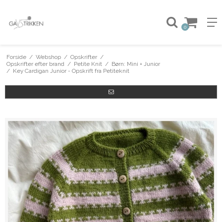
0
Forside
/
Webshop
/
Opskrifter
/
Opskrifter efter brand
/
Petite Knit
/
Børn: Mini + Junior
/
Key Cardigan Junior - Opskrift fra Petiteknit