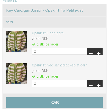
PetiteKnit
Key Cardigan Junior - Opskrift fra Petiteknit
Varer
Opskrift
:
uden garn
70,00 DKK
1
stk.
på lager
Opskrift
:
ved samtidigt køb af garn
50,00 DKK
1
stk.
på lager
KØB