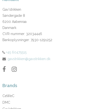
Gav'strikken
Søndergade 8
6200 Aabenraa
Danmark
CVR-nummer
:
32034446
Bankoplysninger
:
7930-1291252
+45 60475515
:
gavstrikken@gavstrikken.dk
Brands
CeWeC
DMC
Gav'strikken