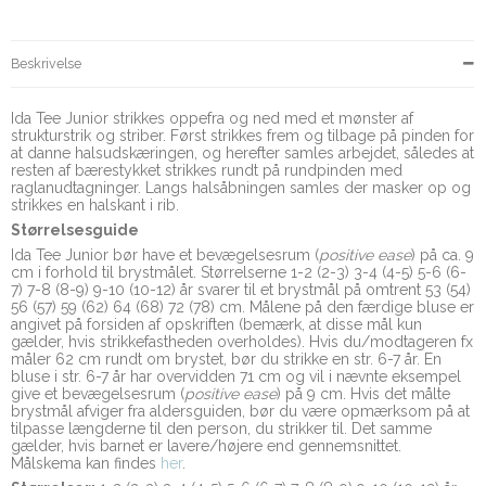
Beskrivelse
Ida Tee Junior strikkes oppefra og ned med et mønster af
strukturstrik og striber. Først strikkes frem og tilbage på pinden for
at danne halsudskæringen, og herefter samles arbejdet, således at
resten af bærestykket strikkes rundt på rundpinden med
raglanudtagninger. Langs halsåbningen samles der masker op og
strikkes en halskant i rib.
Størrelsesguide
Ida Tee Junior bør have et bevægelsesrum (
positive ease
) på ca. 9
cm i forhold til brystmålet. Størrelserne 1-2 (2-3) 3-4 (4-5) 5-6 (6-
7) 7-8 (8-9) 9-10 (10-12) år svarer til et brystmål på omtrent 53 (54)
56 (57) 59 (62) 64 (68) 72 (78) cm. Målene på den færdige bluse er
angivet på forsiden af opskriften (bemærk, at disse mål kun
gælder, hvis strikkefastheden overholdes). Hvis du/modtageren fx
måler 62 cm rundt om brystet, bør du strikke en str. 6-7 år. En
bluse i str. 6-7 år har overvidden 71 cm og vil i nævnte eksempel
give et bevægelsesrum (
positive ease
) på 9 cm. Hvis det målte
brystmål afviger fra aldersguiden, bør du være opmærksom på at
tilpasse længderne til den person, du strikker til. Det samme
gælder, hvis barnet er lavere/højere end gennemsnittet.
Målskema kan findes
her
.