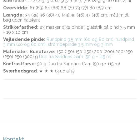
Størrelser:
1-2 (2-3) 3-4 (4-5) 5-6 (6-7) 7-8 (8-9) 9-10 (10-12) år
Overvidde:
61 (63) 64 (66) 68 (71) 73 (77) 80 (85) cm
Længde:
34 (35) 36 (38) 40 (43) 45 (46) 47 (48) cm, målt midt
bag uden halskant
Strikkefasthed:
23 masker x 32 pinde i glatstrik på pind 3,5 mm
= 10 x 10 cm
Vejledende pinde:
Rundpind 3,5 mm (60 og 80 cm), rundpind
3 mm (40 og 60 cm), strømpepinde 3,5 mm og 3 mm
Materialer:
Bundfarve:
150 (150) 150 (150) 200 (200) 200-250
(250) 250 (300) g
Duo fra Sandnes Garn (50 g = 115 m)
Kontrastfarve:
50 g Duo fra Sandnes Garn (50 g = 115 m)
Sværhedsgrad
: ★ ★ ★ (3 ud af 5)
Kontakt