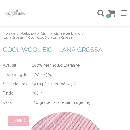
0
Forside
/
Webshop
/
Garn
/
Garn efter Brand
/
Lana Grossa
/
Cool Wool Big - Lana Grossa
COOL WOOL BIG - LANA GROSSA
Kvalitet: 100% Merinould Extrafine
Løbelængde: 120m/50g
Strikkefasthed: 19 m på 10 cm på p. 3½-4
Pinde: 3½-4
Vask: 30 grader, skånecentrifugering
NYHED