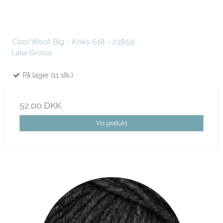
Cool Wool Big - Koks 618 - 23859
Lana Grossa
På lager (11 stk.)
52,00 DKK
Vis produkt