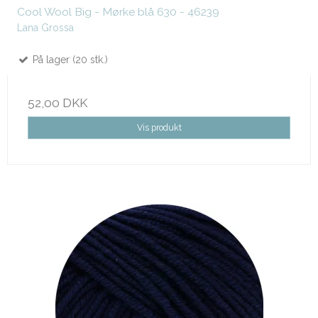
Cool Wool Big - Mørke blå 630 - 46239
Lana Grossa
På lager (20 stk.)
52,00 DKK
Vis produkt