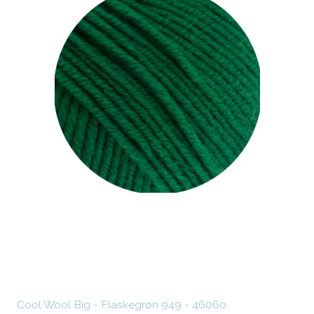
Cool Wool Big - Flaskegrøn 949 - 46060