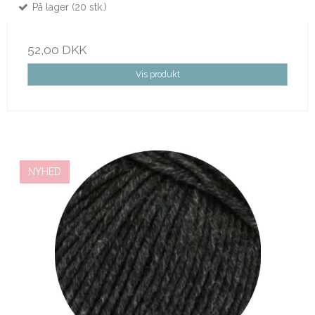
På lager (20 stk.)
52,00 DKK
Vis produkt
NYHED