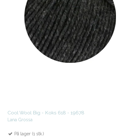
Cool Wool Big - Koks 618 - 19678
Lana Grossa
På lager (1 stk.)