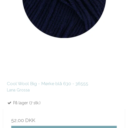
Cool Wool Big - Mørke blå 630 - 36555
Lana Grossa
På lager (7 stk.)
52,00 DKK