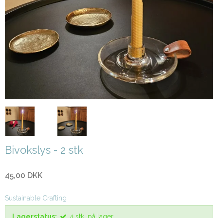
Bivokslys - 2 stk
45,00 DKK
Sustainable Crafting
Lagerstatus:
4
stk.
på lager