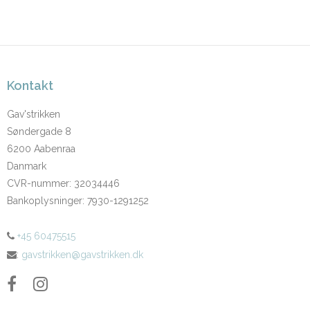
Kontakt
Gav'strikken
Søndergade 8
6200 Aabenraa
Danmark
CVR-nummer
:
32034446
Bankoplysninger
:
7930-1291252
+45 60475515
:
gavstrikken@gavstrikken.dk