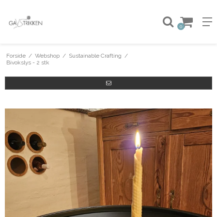
0
Forside
/
Webshop
/
Sustainable Crafting
/
Bivokslys - 2 stk