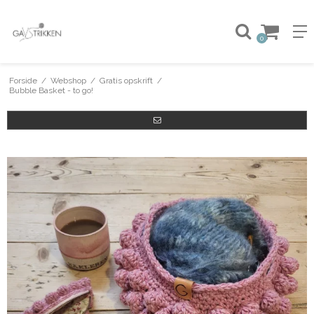
0
Forside
/
Webshop
/
Gratis opskrift
/
Bubble Basket - to go!