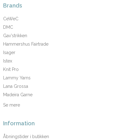
Brands
CeWeC
DMC
Gav'strikken
Hammershus Fairtrade
Isager
Istex
Knit Pro
Lammy Yarns
Lana Grossa
Madeira Garne
Se mere
Information
Åbningstider i butikken