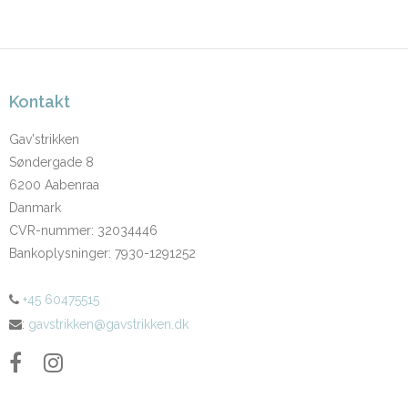
Kontakt
Gav'strikken
Søndergade 8
6200 Aabenraa
Danmark
CVR-nummer
:
32034446
Bankoplysninger
:
7930-1291252
+45 60475515
:
gavstrikken@gavstrikken.dk