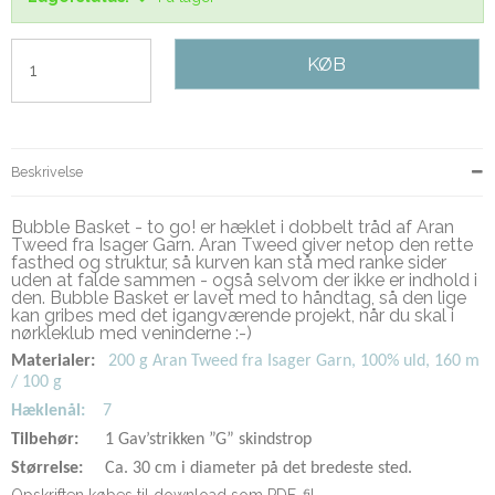
KØB
Beskrivelse
Bubble Basket - to go! er hæklet i dobbelt tråd af Aran
Tweed fra Isager Garn. Aran Tweed giver netop den rette
fasthed og struktur, så kurven kan stå med ranke sider
uden at falde sammen - også selvom der ikke er indhold i
den. Bubble Basket er lavet med to håndtag, så den lige
kan gribes med det igangværende projekt, når du skal i
nørkleklub med veninderne :-)
Materialer:
200 g Aran Tweed fra Isager Garn,
100% uld,
160 m
/ 100 g
Hæklenål:
7
Tilbehør:
1 Gav’strikken ”G” skindstrop
Størrelse:
Ca. 30 cm i diameter på det bredeste sted.