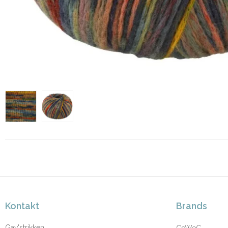
Kontakt
Brands
Gav'strikken
CeWeC