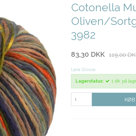
Cotonella Mu
Oliven/Sort
3982
83,30 DKK
119,00 D
Lana Grossa
Lagerstatus:
1
stk.
på lag
KØB