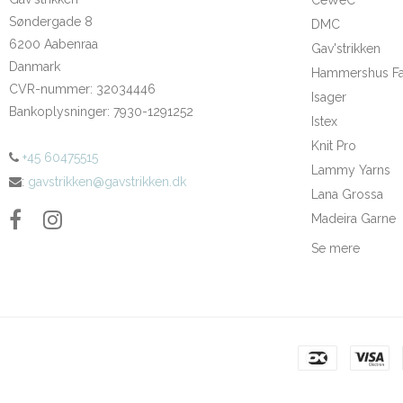
Søndergade 8
DMC
6200 Aabenraa
Gav'strikken
Danmark
Hammershus Fai
CVR-nummer
:
32034446
Isager
Bankoplysninger
:
7930-1291252
Istex
Knit Pro
+45 60475515
Lammy Yarns
:
gavstrikken@gavstrikken.dk
Lana Grossa
Madeira Garne
Se mere