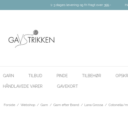
1-3 dages levering og fri fragt over 399,-
H
GARN
TILBUD
PINDE
TILBEHØR
OPSKR
HÅNDLAVEDE VARER
GAVEKORT
Forside
/
Webshop
/
Garn
/
Garn efter Brand
/
Lana Grossa
/
Cotonella/mu