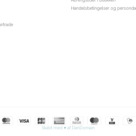
Handelsbetingelser og persondat
rtrade
Skabt med ♥ af DanDomain