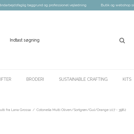
åndarbejdsfaglig baggrund og professionel vejledning
Butik og webshop s
IFTER
BRODERI
SUSTAINABLE CRAFTING
KITS
lti fra Lana Grossa
/
Cotonella Multi Oliven/Sortgrøn/Gul/Orange 107 - 3982