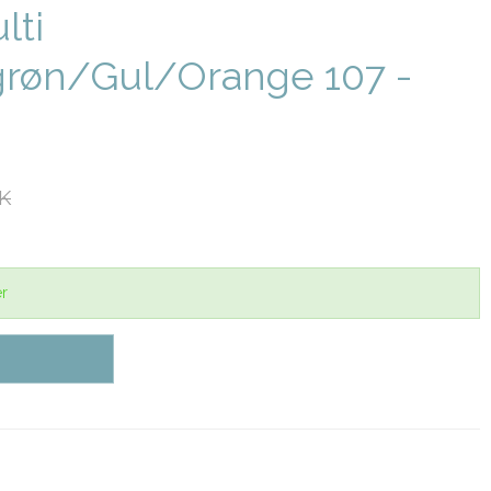
lti
grøn/Gul/Orange 107 -
KK
er