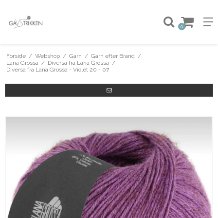
0
Forside
/
Webshop
/
Garn
/
Garn efter Brand
/
Lana Grossa
/
Diversa fra Lana Grossa
/
Diversa fra Lana Grossa - Violet 20 - 07