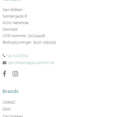
Gav'strikken
Søndergade 8
6200 Aabenraa
Danmark
CVR-nummer
:
32034446
Bankoplysninger
:
7930-1291252
+45 60475515
:
gavstrikken@gavstrikken.dk
Brands
CeWeC
DMC
Gav'strikken