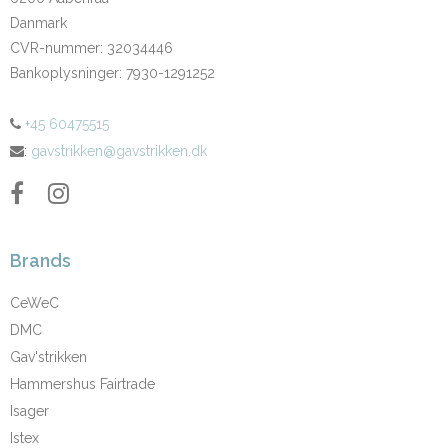
Danmark
CVR-nummer
:
32034446
Bankoplysninger
:
7930-1291252
+45 60475515
:
gavstrikken@gavstrikken.dk
Brands
CeWeC
DMC
Gav'strikken
Hammershus Fairtrade
Isager
Istex