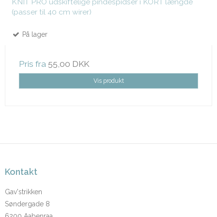
KNIT PRO udskiftelige pindespidser i KORT længde
(passer til 40 cm wirer)
På lager
Pris fra
55,00 DKK
Vis produkt
Kontakt
Gav'strikken
Søndergade 8
6200 Aabenraa