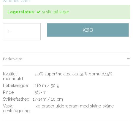
Sandnes Garn
Lagerstatus:
9
stk.
på lager
KØB
Beskrivelse
Kvalitet: 50% superfine alpakka, 35% bomuld,15%
merinould
Løbelængde: 110 m / 50 g
Pinde: 5½- 7
Strikkefasthed: 17-14m / 10 cm
Vask: 30 grader uldprogram med skåne-skåne
centrifugering