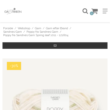
0
Forside
/
Webshop
/
Garn
/
Garn efter Brand
/
Sandnes Garn
/
Poppy fra Sandnes Garn
/
Poppy fra Sandnes Garn Spring leaf 1011 - 121604
-30%