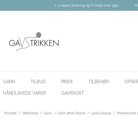
1-3 dages levering og fri fragt over 399,-
H
GARN
TILBUD
PINDE
TILBEHØR
OPSKR
HÅNDLAVEDE VARER
GAVEKORT
Forside
/
Webshop
/
Garn
/
Garn efter Brand
/
Lana Grossa
/
Meilenweit 