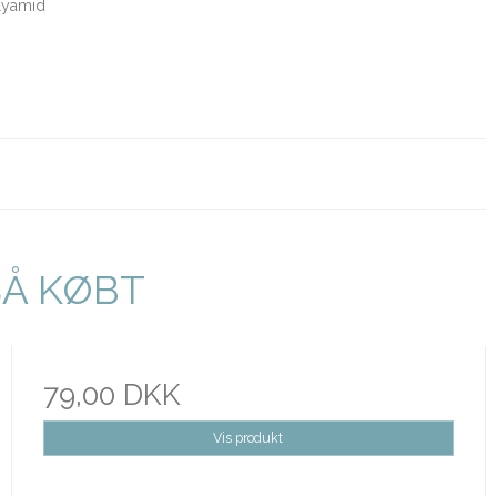
lyamid
SÅ KØBT
79,00 DKK
Vis produkt