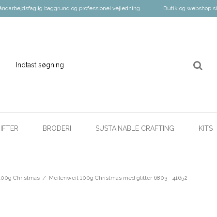
åndarbejdsfaglig baggrund og professionel vejledning
Butik og webshop s
IFTER
BRODERI
SUSTAINABLE CRAFTING
KITS
100g Christmas
/
Meilenweit 100g Christmas med glitter 6803 - 41652