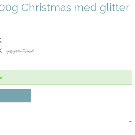
00g Christmas med glitter
K
K
79,00 DKK
er