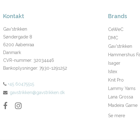
Kontakt
Brands
Gav'strikken
CeWeC
Søndergade 8
DMC
6200 Aabenraa
Gav'strikken
Danmark
Hammershus Fai
CVR-nummer
:
32034446
Isager
Bankoplysninger
:
7930-1291252
Istex
Knit Pro
+45 60475515
Lammy Yarns
:
gavstrikken@gavstrikken.dk
Lana Grossa
Madeira Garne
Se mere