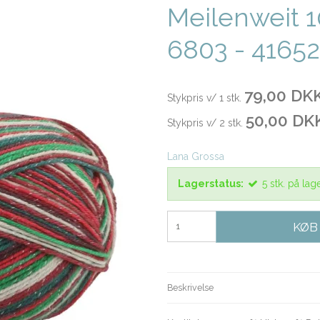
Meilenweit 1
6803 - 41652
79,00 DK
Stykpris v/ 1 stk.
50,00 DK
Stykpris v/ 2 stk.
Lana Grossa
Lagerstatus:
5
stk.
på lag
KØB
Beskrivelse