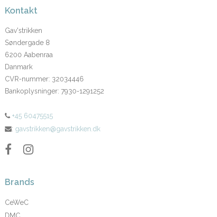
Kontakt
Gav'strikken
Søndergade 8
6200 Aabenraa
Danmark
CVR-nummer
:
32034446
Bankoplysninger
:
7930-1291252
+45 60475515
:
gavstrikken@gavstrikken.dk
Brands
CeWeC
DMC