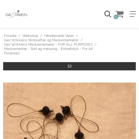
0
Forside
/
Webshop
/
Håndlavede Varer
/
Gav'strikkens Strikkefisk og Maskemarkører
/
Gav'strikkens Maskemarkører - FOR ALL PURPOSES
/
Maskemarkør - Sort og messing - Enkeltstyk - For All
Purposes