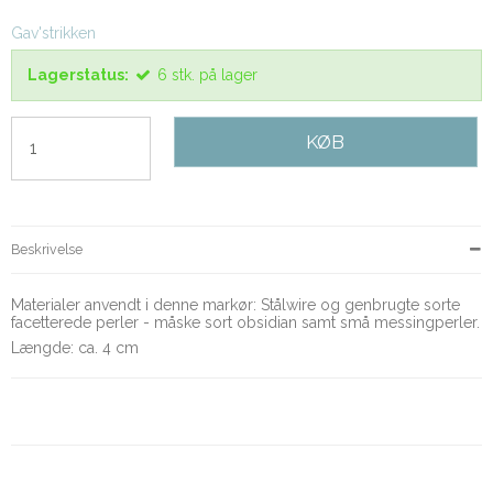
Gav'strikken
Lagerstatus:
6
stk.
på lager
KØB
Beskrivelse
Materialer anvendt i denne markør: Stålwire og genbrugte sorte
facetterede perler - måske sort obsidian samt små messingperler.
Længde: ca. 4 cm