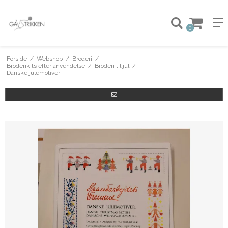
0
Forside
/
Webshop
/
Broderi
/
Broderikits efter anvendelse
/
Broderi til jul
/
Danske julemotiver