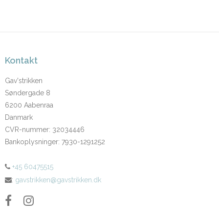
Kontakt
Gav'strikken
Søndergade 8
6200 Aabenraa
Danmark
CVR-nummer
:
32034446
Bankoplysninger
:
7930-1291252
+45 60475515
:
gavstrikken@gavstrikken.dk