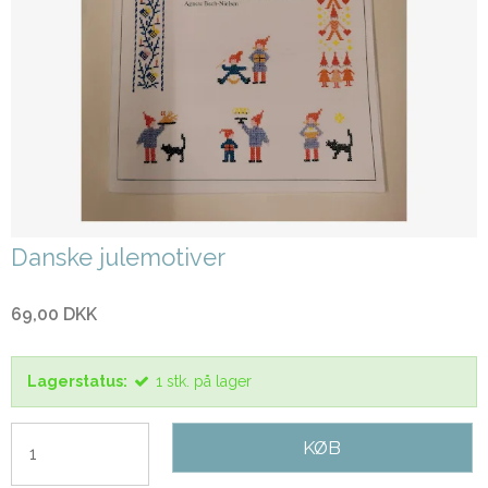
Danske julemotiver
69,00 DKK
Lagerstatus:
1
stk.
på lager
KØB