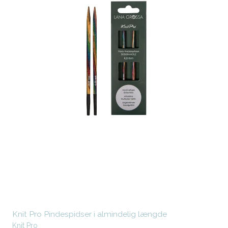
Knit Pro Pindespidser i almindelig længde
Knit Pro