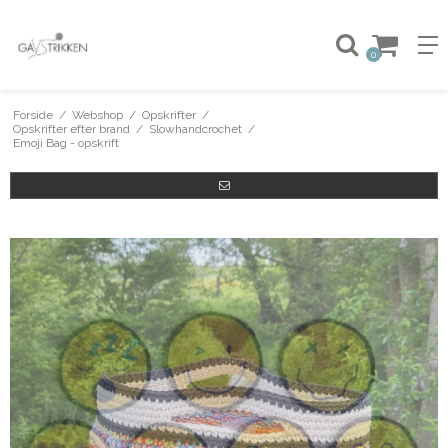
0
Forside
/
Webshop
/
Opskrifter
/
Opskrifter efter brand
/
Slowhandcrochet
/
Emoji Bag - opskrift