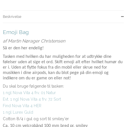
Beskrivelse
Emoji Bag
af Martin Nørager Christensen
Så er den her endelig!
Tasken med hvilken du har muligheden for at udtrykke dine
følelser uden at sige et ord. Skift emoji alt efter hvilket humør du
er i. Uden at flytte fokus fra din mobil eller skrue ned for
musikken i dine airpods, kan du blot pege på din emoji og
indikere om du er game on eller not!
Du skal bruge følgende til tasken:
1 ngl Nova Vita 4 frv. 01 Natur
Evt. 1 ngl Nova Vita 4 frv. 72 Sort
Find Nova Vita 4 HER
1 ngl Lurex Guld
Cotton 8/4 i gul og sort til smiley'er
Ca. 10 cm velcrobånd 100 mm bred pr. smiley