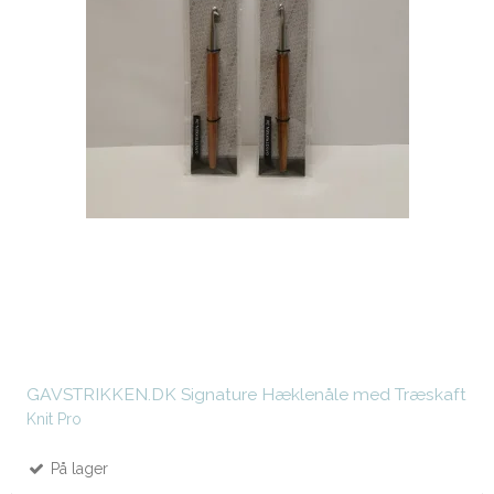
GAVSTRIKKEN.DK Signature Hæklenåle med Træskaft
Knit Pro
På lager