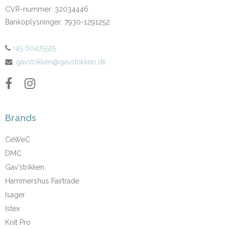
CVR-nummer
:
32034446
Bankoplysninger
:
7930-1291252
+45 60475515
:
gavstrikken@gavstrikken.dk
Brands
CeWeC
DMC
Gav'strikken
Hammershus Fairtrade
Isager
Istex
Knit Pro