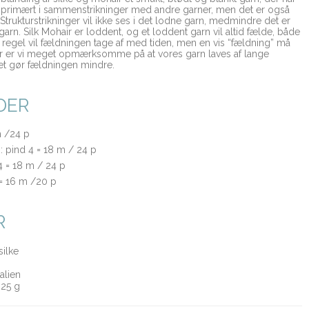
t primært i sammenstrikninger med andre garner, men det er også
Strukturstrikninger vil ikke ses i det lodne garn, medmindre det er
arn. Silk Mohair er loddent, og et loddent garn vil altid fælde, både
 regel vil fældningen tage af med tiden, men en vis “fældning” må
ger er vi meget opmærksomme på at vores garn laves af lange
ilket gør fældningen mindre.
DER
m /24 p
i: pind 4 = 18 m / 24 p
4 = 18 m / 24 p
 = 16 m /20 p
R
ilke
alien
 25 g