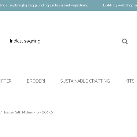
åndarbejdsfaglig baggrund og professionel vejledning
Butik og webshop s
IFTER
BRODERI
SUSTAINABLE CRAFTING
KITS
/
Isager Silk Mohair - 6 - 26050