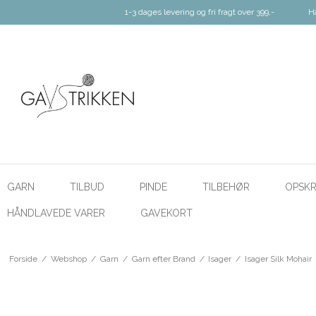
1-3 dages levering og fri fragt over 399,-
H
GARN
TILBUD
PINDE
TILBEHØR
OPSKR
HÅNDLAVEDE VARER
GAVEKORT
Forside
/
Webshop
/
Garn
/
Garn efter Brand
/
Isager
/
Isager Silk Mohair