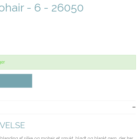
ohair - 6 - 26050
ger
VELSE
anding af silke og mohair et smukt, blødt og blankt garn, der har