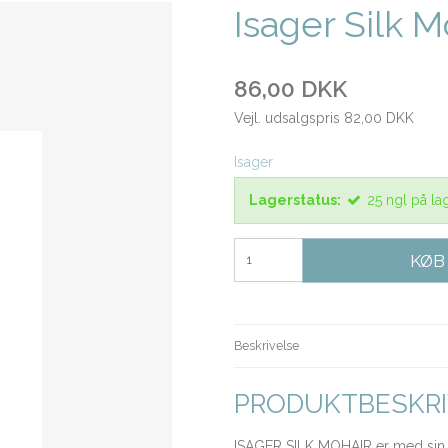
Isager Silk M
86,00 DKK
Vejl. udsalgspris 82,00 DKK
Isager
Lagerstatus:
25
ngl
på la
KØB
Beskrivelse
PRODUKTBESKRI
ISAGER SILK MOHAIR er med sin bl