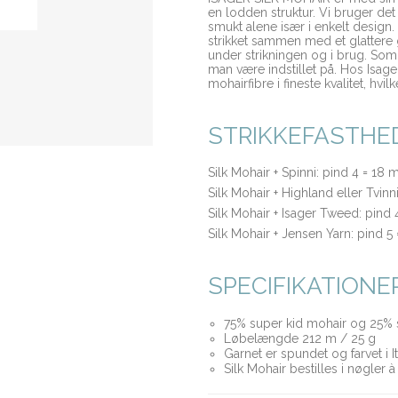
en lodden struktur. Vi bruger de
smukt alene især i enkelt design. 
strikket sammen med et glattere g
under strikningen og i brug. Som
man være indstillet på. Hos Isa
mohairfibre i fineste kvalitet, hv
STRIKKEFASTHE
Silk Mohair + Spinni: pind 4 = 18 
Silk Mohair + Highland eller Tvinn
Silk Mohair + Isager Tweed: pind 
Silk Mohair + Jensen Yarn: pind 5
SPECIFIKATIONE
75% super kid mohair og 25% s
Løbelængde 212 m / 25 g
Garnet er spundet og farvet i It
Silk Mohair bestilles i nøgler à