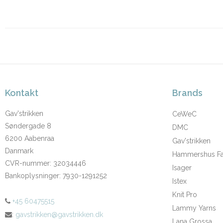
Kontakt
Brands
Gav'strikken
CeWeC
Søndergade 8
DMC
6200 Aabenraa
Gav'strikken
Danmark
Hammershus Fai
CVR-nummer
:
32034446
Isager
Bankoplysninger
:
7930-1291252
Istex
Knit Pro
+45 60475515
Lammy Yarns
:
gavstrikken@gavstrikken.dk
Lana Grossa