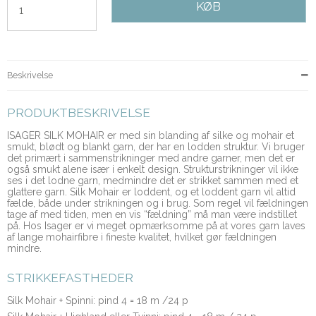
KØB
Beskrivelse
PRODUKTBESKRIVELSE
ISAGER SILK MOHAIR er med sin blanding af silke og mohair et
smukt, blødt og blankt garn, der har en lodden struktur. Vi bruger
det primært i sammenstrikninger med andre garner, men det er
også smukt alene især i enkelt design. Strukturstrikninger vil ikke
ses i det lodne garn, medmindre det er strikket sammen med et
glattere garn. Silk Mohair er loddent, og et loddent garn vil altid
fælde, både under strikningen og i brug. Som regel vil fældningen
tage af med tiden, men en vis “fældning” må man være indstillet
på. Hos Isager er vi meget opmærksomme på at vores garn laves
af lange mohairfibre i fineste kvalitet, hvilket gør fældningen
mindre.
STRIKKEFASTHEDER
Silk Mohair + Spinni: pind 4 = 18 m /24 p