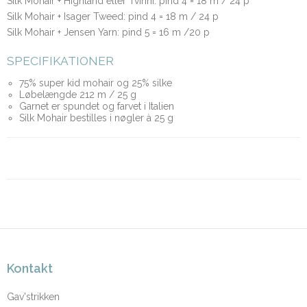
Silk Mohair + Highland eller Tvinni: pind 4 = 18 m / 24 p
Silk Mohair + Isager Tweed: pind 4 = 18 m / 24 p
Silk Mohair + Jensen Yarn: pind 5 = 16 m /20 p
SPECIFIKATIONER
75% super kid mohair og 25% silke
Løbelængde 212 m / 25 g
Garnet er spundet og farvet i Italien
Silk Mohair bestilles i nøgler à 25 g
Kontakt
Gav'strikken