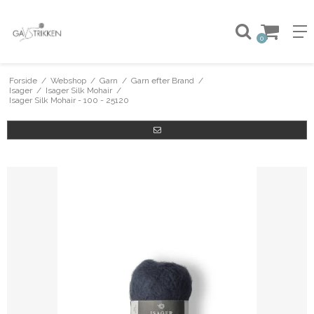
0
Forside
/
Webshop
/
Garn
/
Garn efter Brand
/
Isager
/
Isager Silk Mohair
/
Isager Silk Mohair - 100 - 25120