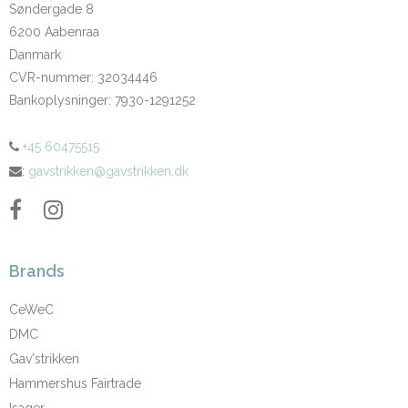
Søndergade 8
6200 Aabenraa
Danmark
CVR-nummer
:
32034446
Bankoplysninger
:
7930-1291252
+45 60475515
:
gavstrikken@gavstrikken.dk
Brands
CeWeC
DMC
Gav'strikken
Hammershus Fairtrade
Isager