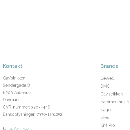
Kontakt
Brands
Gav'strikken
CeWeC
Søndergade 8
DMC
6200 Aabenraa
Gav'strikken
Danmark
Hammershus Fai
CVR-nummer
:
32034446
Isager
Bankoplysninger
:
7930-1291252
Istex
Knit Pro
+45 60475515