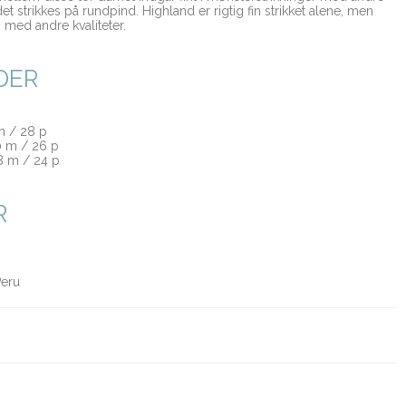
 det strikkes på rundpind. Highland er rigtig fin strikket alene, men
med andre kvaliteter.
DER
 m / 28 p
20 m / 26 p
18 m / 24 p
R
Peru