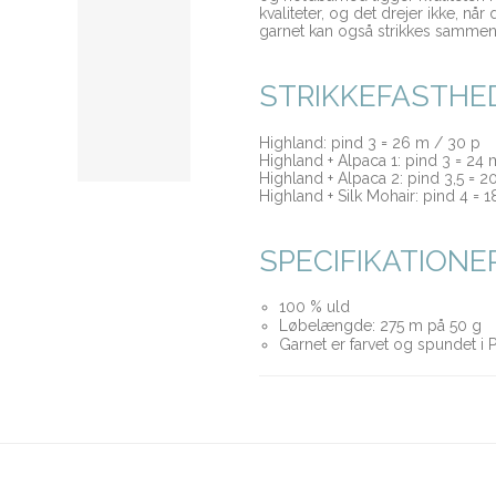
kvaliteter, og det drejer ikke, når
garnet kan også strikkes sammen 
STRIKKEFASTHE
Highland: pind 3 = 26 m / 30 p
Highland + Alpaca 1: pind 3 = 24
Highland + Alpaca 2: pind 3,5 = 
Highland + Silk Mohair: pind 4 = 
SPECIFIKATIONE
100 % uld
Løbelængde: 275 m på 50 g
Garnet er farvet og spundet i 