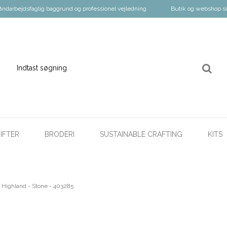
åndarbejdsfaglig baggrund og professionel vejledning
Butik og webshop s
IFTER
BRODERI
SUSTAINABLE CRAFTING
KITS
Highland - Stone - 403285