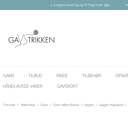
1-3 dages levering og fri fragt over 399,-
H
GARN
TILBUD
PINDE
TILBEHØR
OPSKR
HÅNDLAVEDE VARER
GAVEKORT
Forside
/
Webshop
/
Garn
/
Garn efter Brand
/
Isager
/
Isager Highland
/