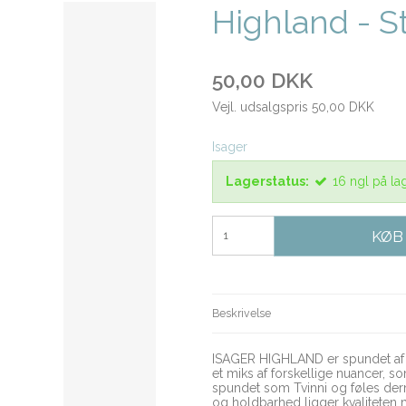
Highland - S
50,00 DKK
Vejl. udsalgspris 50,00 DKK
Isager
Lagerstatus:
16
ngl
på la
KØB
Beskrivelse
ISAGER HIGHLAND er spundet af få
et miks af forskellige nuancer, so
spundet som Tvinni og føles derm
og holdbarhed ligger kvaliteten 