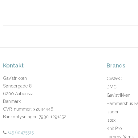
Kontakt
Brands
Gav'strikken
CeWeC
Søndergade 8
DMC
6200 Aabenraa
Gav'strikken
Danmark
Hammershus Fai
CVR-nummer
:
32034446
Isager
Bankoplysninger
:
7930-1291252
Istex
Knit Pro
+45 60475515
Lammy Yarns