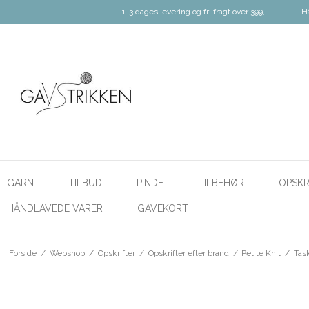
1-3 dages levering og fri fragt over 399,-
H
GARN
TILBUD
PINDE
TILBEHØR
OPSKR
HÅNDLAVEDE VARER
GAVEKORT
Forside
/
Webshop
/
Opskrifter
/
Opskrifter efter brand
/
Petite Knit
/
Task