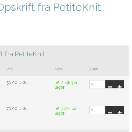
pskrift fra PetiteKnit
t fra PetiteKnit
Pris
Note
Antal
50,00 DKK
2
stk.
på
lager
70,00 DKK
1
stk.
på
lager