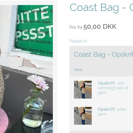
Coast Bag - O
50,00 DKK
Pris fra
PetiteKnit
Coast Bag - Opskrif
Varer
Opskrift
:
ved
samtidigt køb af
garn
Opskrift
:
uden
garn