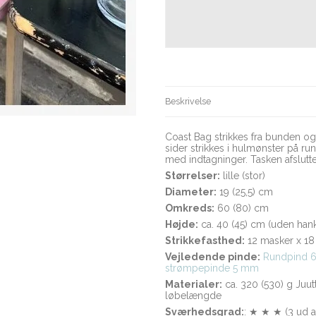
Beskrivelse
Coast Bag strikkes fra bunden o
sider strikkes i hulmønster på run
med indtagninger. Tasken afslutt
Størrelser:
lille (stor)
Diameter:
19 (25,5) cm
Omkreds:
60 (80) cm
Højde:
ca. 40 (45) cm (uden han
Strikkefasthed:
12 masker x 18
Vejledende pinde:
Rundpind 6
strømpepinde 5 mm
Materialer:
ca. 320 (530) g Juut
løbelængde
Sværhedsgrad:
: ★ ★ ★ (3 ud af