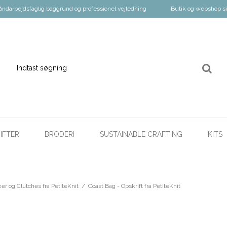
åndarbejdsfaglig baggrund og professionel vejledning
Butik og webshop s
IFTER
BRODERI
SUSTAINABLE CRAFTING
KITS
er og Clutches fra PetiteKnit
/
Coast Bag - Opskrift fra PetiteKnit