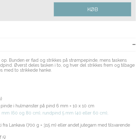
KØB
g op. Bunden er flad og strikkes på strømpepinde, mens taskens
dpind. Øverst deles tasken i to, og hver del strikkes frem og tilbage
es med to strikkede hanke.
k)
 pinde i hulmønster på pind 6 mm = 10 x 10 cm
 mm (60 og 80 cm), rundpind 5 mm (40 eller 60 cm),
ti fra Lankava (700 g = 315 m) eller andet jutegarn med tilsvarende
 5)