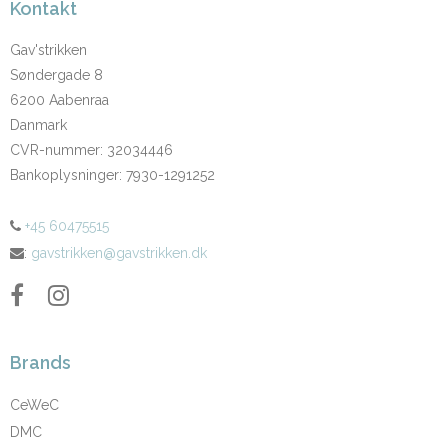
Kontakt
Gav'strikken
Søndergade 8
6200 Aabenraa
Danmark
CVR-nummer
:
32034446
Bankoplysninger
:
7930-1291252
+45 60475515
:
gavstrikken@gavstrikken.dk
Brands
CeWeC
DMC