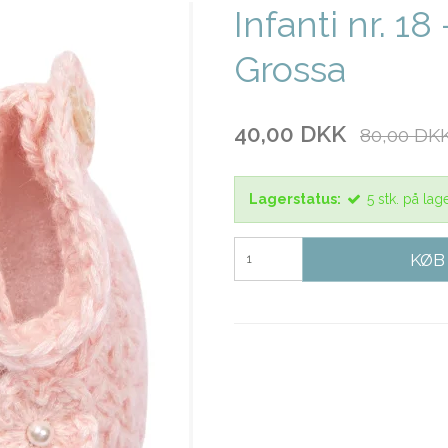
Infanti nr. 1
Grossa
40,00 DKK
80,00 DK
Lagerstatus:
5
stk.
på lag
KØB