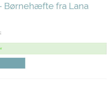
8 - Børnehæfte fra Lana
K
er