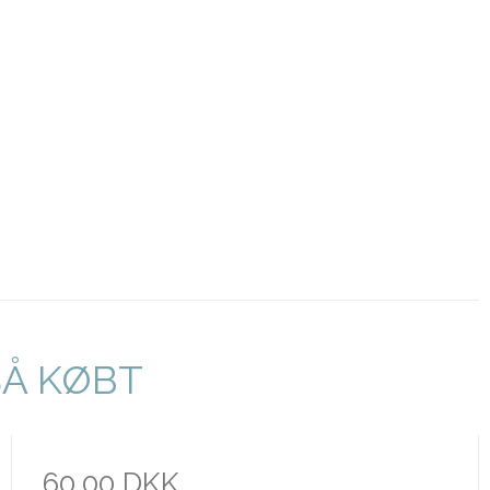
SÅ KØBT
60,00 DKK