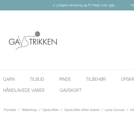
1-3 dages levering og fri fragt over 399,-
H
GARN
TILBUD
PINDE
TILBEHØR
OPSKR
HÅNDLAVEDE VARER
GAVEKORT
Forside
/
Webshop
/
Opskrifter
/
Opskrifter efter brand
/
Lana Grossa
/
In