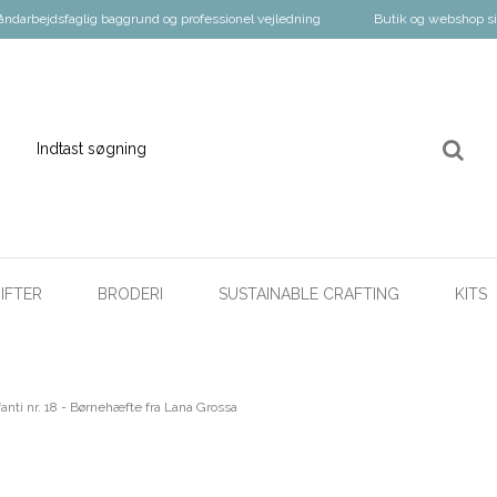
åndarbejdsfaglig baggrund og professionel vejledning
Butik og webshop s
IFTER
BRODERI
SUSTAINABLE CRAFTING
KITS
fanti nr. 18 - Børnehæfte fra Lana Grossa