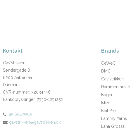
Kontakt
Brands
Gav'strikken
CeWeC
Søndergade 8
DMC
6200 Aabenraa
Gav'strikken
Danmark
Hammershus Fai
CVR-nummer
:
32034446
Isager
Bankoplysninger
:
7930-1291252
Istex
Knit Pro
+45 60475515
Lammy Yarns
:
gavstrikken@gavstrikken.dk
Lana Grossa