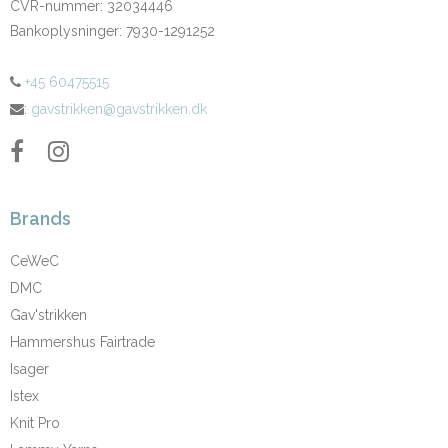
CVR-nummer
:
32034446
Bankoplysninger
:
7930-1291252
+45 60475515
:
gavstrikken@gavstrikken.dk
Brands
CeWeC
DMC
Gav'strikken
Hammershus Fairtrade
Isager
Istex
Knit Pro