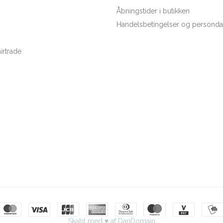
Åbningstider i butikken
Handelsbetingelser og persondat
rtrade
Skabt med ♥ af DanDomain