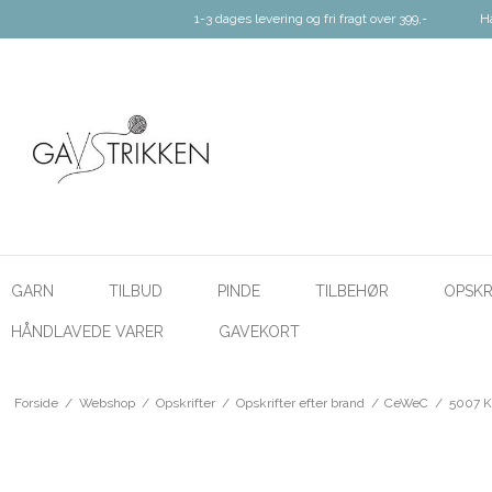
1-3 dages levering og fri fragt over 399,-
H
GARN
TILBUD
PINDE
TILBEHØR
OPSKR
HÅNDLAVEDE VARER
GAVEKORT
Forside
/
Webshop
/
Opskrifter
/
Opskrifter efter brand
/
CeWeC
/
5007 K