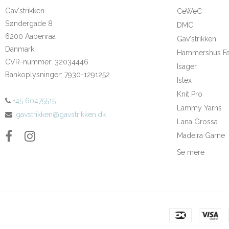
Gav'strikken
CeWeC
Søndergade 8
DMC
6200 Aabenraa
Gav'strikken
Danmark
Hammershus Fai
CVR-nummer
:
32034446
Isager
Bankoplysninger
:
7930-1291252
Istex
Knit Pro
+45 60475515
Lammy Yarns
:
gavstrikken@gavstrikken.dk
Lana Grossa
Madeira Garne
Se mere