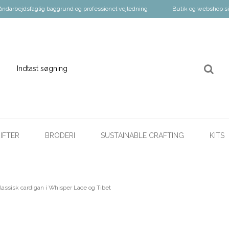
åndarbejdsfaglig baggrund og professionel vejledning
Butik og webshop s
IFTER
BRODERI
SUSTAINABLE CRAFTING
KITS
lassisk cardigan i Whisper Lace og Tibet