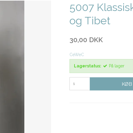
5007 Klassis
og Tibet
30,00 DKK
CeWeC
Lagerstatus:
På lager
KØB