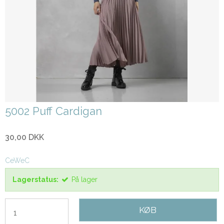
5002 Puff Cardigan
30,00 DKK
CeWeC
Lagerstatus:
På lager
KØB