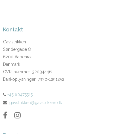
Kontakt
Gav'strikken
Søndergade 8
6200 Aabenraa
Danmark
CVR-nummer
:
32034446
Bankoplysninger
:
7930-1291252
+45 60475515
:
gavstrikken@gavstrikken.dk