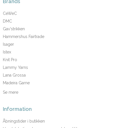
Brands
CeWeC
DMC
Gav'strikken
Hammershus Fairtrade
Isager
Istex
Knit Pro
Lammy Yarns
Lana Grossa
Madeira Garne
Se mere
Information
Åbningstider i butikken