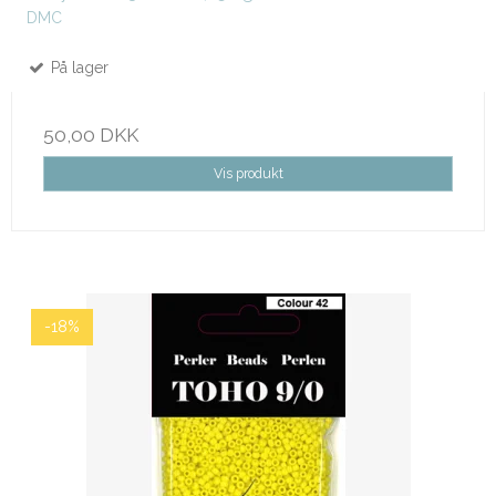
DMC
På lager
50,00 DKK
Vis produkt
-18%