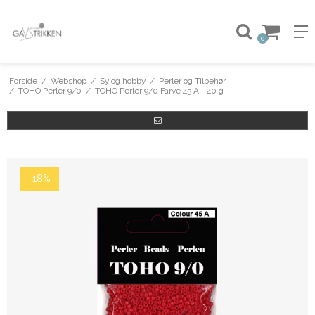
0
Forside
/
Webshop
/
Sy og hobby
/
Perler og Tilbehør
/
TOHO Perler 9/0
/
TOHO Perler 9/0 Farve 45 A - 40 g
-18%