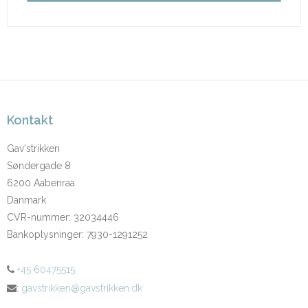
Kontakt
Gav'strikken
Søndergade 8
6200 Aabenraa
Danmark
CVR-nummer
:
32034446
Bankoplysninger
:
7930-1291252
+45 60475515
:
gavstrikken@gavstrikken.dk