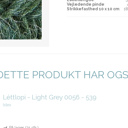
Vejledende pinde
: 4½-
Strikkefasthed 10 x 10 cm
: 18
DETTE PRODUKT HAR OG
Léttlopi - Light Grey 0056 - 539
Istex
På lager (21 stk.)