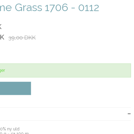
yme Grass 1706 - 0112
K
KK
39,00 DKK
ger
 uld
ca 100 m