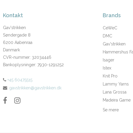
Kontakt
Brands
Gav'strikken
CeWeC
Søndergade 8
DMC
6200 Aabenraa
Gav'strikken
Danmark
Hammershus Fai
CVR-nummer
:
32034446
Isager
Bankoplysninger
:
7930-1291252
Istex
Knit Pro
+45 60475515
Lammy Yarns
:
gavstrikken@gavstrikken.dk
Lana Grossa
Madeira Garne
Se mere