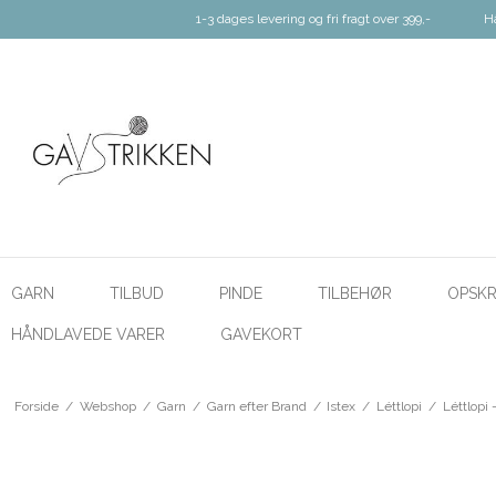
1-3 dages levering og fri fragt over 399,-
H
GARN
TILBUD
PINDE
TILBEHØR
OPSKR
HÅNDLAVEDE VARER
GAVEKORT
Forside
/
Webshop
/
Garn
/
Garn efter Brand
/
Istex
/
Léttlopi
/
Léttlopi