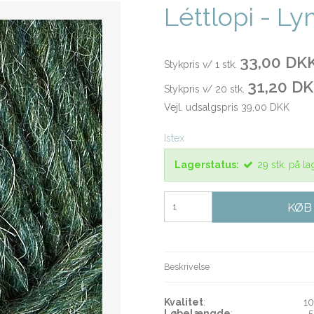
Léttlopi - L
33,00 DK
Stykpris v/ 1 stk.
31,20 D
Stykpris v/ 20 stk.
Vejl. udsalgspris 39,00 DKK
Istex
Lagerstatus:
29
stk.
på la
KØB
Beskrivelse
Kvalitet
: 100% ny
Løbelængde
: 50 g ~ 