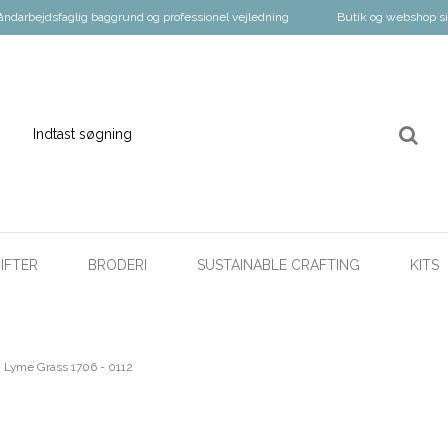
åndarbejdsfaglig baggrund og professionel vejledning
Butik og webshop s
IFTER
BRODERI
SUSTAINABLE CRAFTING
KITS
 - Lyme Grass 1706 - 0112