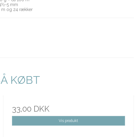
5 mm
 m og 24 rækker
SÅ KØBT
33,00 DKK
Vis produkt