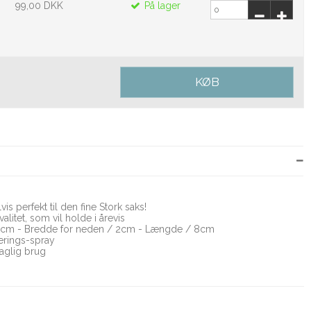
99,00 DKK
På lager
KØB
is perfekt til den fine Stork saks!
alitet, som vil holde i årevis
3.5cm - Bredde for neden / 2cm - Længde / 8cm
erings-spray
daglig brug