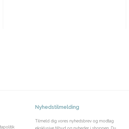
Nyhedstilmelding
Tilmeld dig vores nyhedsbrev og modtag
apolitik
eksklusive tilbud og nyheder i shoppen. Du