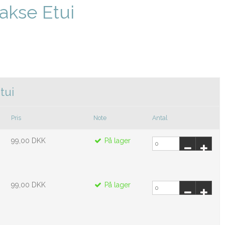
akse Etui
tui
Pris
Note
Antal
99,00 DKK
På lager
99,00 DKK
På lager