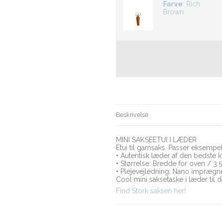
Farve
:
Rich
Brown
Beskrivelse
MINI SAKSEETUI I LÆDER
Etui til garnsaks. Passer eksempelv
• Autentisk læder af den bedste kv
• Størrelse: Bredde for oven / 
• Plejevejledning: Nano imprægn
Cool mini saksetaske i læder til 
Find Stork saksen her!