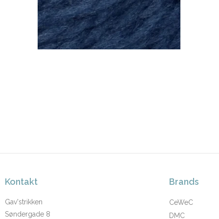
Kontakt
Brands
Gav'strikken
CeWeC
Søndergade 8
DMC