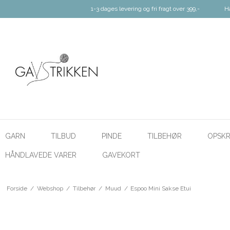
1-3 dages levering og fri fragt over 399,-
H
GARN
TILBUD
PINDE
TILBEHØR
OPSKR
HÅNDLAVEDE VARER
GAVEKORT
Forside
/
Webshop
/
Tilbehør
/
Muud
/
Espoo Mini Sakse Etui