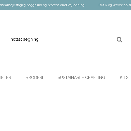
åndarbejdsfaglig baggrund og professionel vejledning
Butik og webshop s
IFTER
BRODERI
SUSTAINABLE CRAFTING
KITS