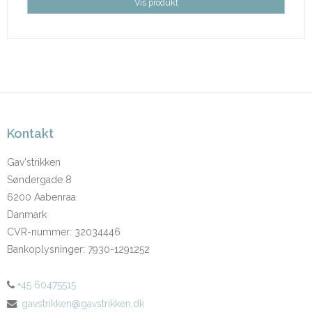
Vis produkt
Kontakt
Gav'strikken
Søndergade 8
6200 Aabenraa
Danmark
CVR-nummer
:
32034446
Bankoplysninger
:
7930-1291252
+45 60475515
:
gavstrikken@gavstrikken.dk