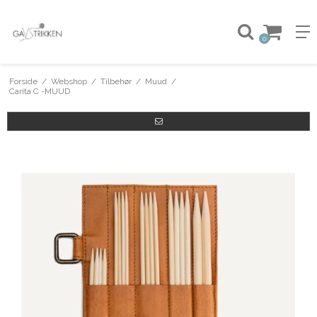
0
Forside
/
Webshop
/
Tilbehør
/
Muud
/
Carita C -MUUD