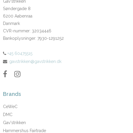
Gav'strikken
Søndergade 8
6200 Aabenraa
Danmark
CVR-nummer
:
32034446
Bankoplysninger
:
7930-1291252
+45 60475515
:
gavstrikken@gavstrikken.dk
Brands
CeWeC
DMC
Gav'strikken
Hammershus Fairtrade