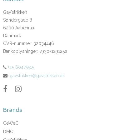
Gav'strikken
Søndergade 8
6200 Aabenraa
Danmark
CVR-nummer
:
32034446
Bankoplysninger
:
7930-1291252
+45 60475515
:
gavstrikken@gavstrikken.dk
Brands
CeWeC
DMC