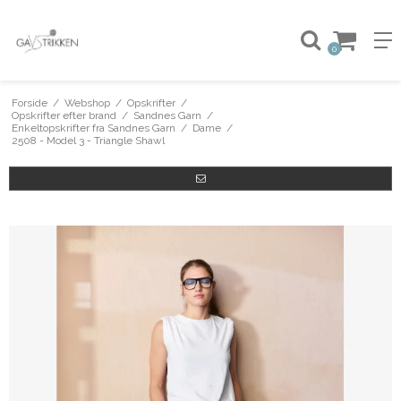
0
Forside
/
Webshop
/
Opskrifter
/
Opskrifter efter brand
/
Sandnes Garn
/
Enkeltopskrifter fra Sandnes Garn
/
Dame
/
2508 - Model 3 - Triangle Shawl