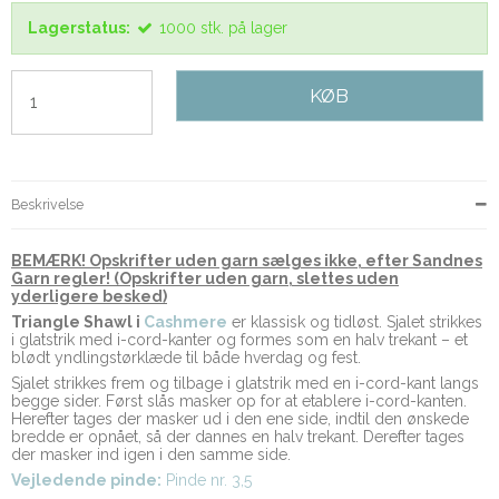
Lagerstatus:
1000
stk.
på lager
KØB
Beskrivelse
BEMÆRK! Opskrifter uden garn sælges ikke, efter Sandnes
Garn regler! (Opskrifter uden garn, slettes uden
yderligere besked)
Triangle Shawl i
Cashmere
er klassisk og tidløst. Sjalet strikkes
i glatstrik med i-cord-kanter og formes som en halv trekant – et
blødt yndlingstørklæde til både hverdag og fest.
Sjalet strikkes frem og tilbage i glatstrik med en i-cord-kant langs
begge sider. Først slås masker op for at etablere i-cord-kanten.
Herefter tages der masker ud i den ene side, indtil den ønskede
bredde er opnået, så der dannes en halv trekant. Derefter tages
der masker ind igen i den samme side.
Vejledende pinde:
Pinde nr. 3,5