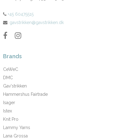
+45 60475515
:
gavstrikken@gavstrikken.dk
Brands
CeWeC
DMC
Gav'strikken
Hammershus Fairtrade
Isager
Istex
Knit Pro
Lammy Yarns
Lana Grossa