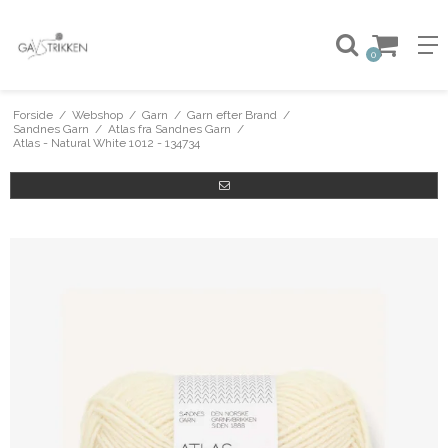
0
Forside
/
Webshop
/
Garn
/
Garn efter Brand
/
Sandnes Garn
/
Atlas fra Sandnes Garn
/
Atlas - Natural White 1012 - 134734