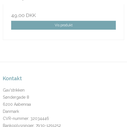
49,00 DKK
Vis produkt
Kontakt
Gav'strikken
Søndergade 8
6200 Aabenraa
Danmark
CVR-nummer
:
32034446
Bankoplysninger
:
7930-1291252