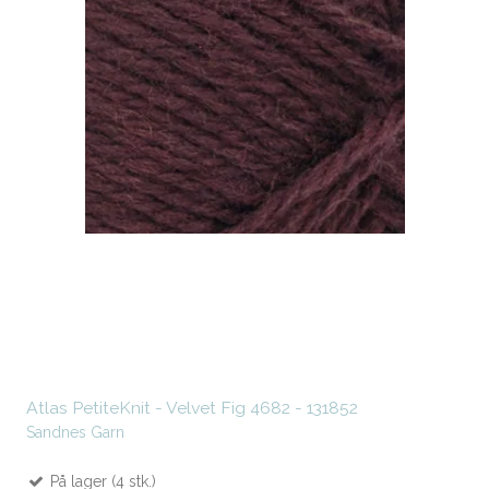
Atlas PetiteKnit - Velvet Fig 4682 - 131852
Sandnes Garn
På lager (4 stk.)